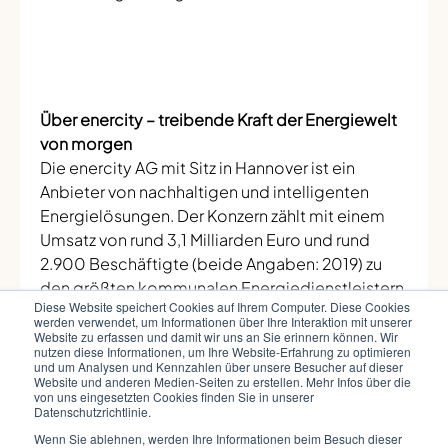
Über enercity – treibende Kraft der Energiewelt
von morgen
Die enercity AG mit Sitz in Hannover ist ein
Anbieter von nachhaltigen und intelligenten
Energielösungen. Der Konzern zählt mit einem
Umsatz von rund 3,1 Milliarden Euro und rund
2.900 Beschäftigte (beide Angaben: 2019) zu
den größten kommunalen Energiedienstleistern
Diese Website speichert Cookies auf Ihrem Computer. Diese Cookies
Deutschlands. Das Unternehmen versorgt rund
werden verwendet, um Informationen über Ihre Interaktion mit unserer
eine Million Menschen mit Strom, Wärme, Erdgas
Website zu erfassen und damit wir uns an Sie erinnern können. Wir
nutzen diese Informationen, um Ihre Website-Erfahrung zu optimieren
und Trinkwasser. Darüber hinaus bietet enercity
und um Analysen und Kennzahlen über unsere Besucher auf dieser
Website und anderen Medien-Seiten zu erstellen. Mehr Infos über die
energienahe Services rund um Elektromobilität,
von uns eingesetzten Cookies finden Sie in unserer
Energieeffizienz, dezentrale Kundenlösungen,
Datenschutzrichtlinie.
Telekommunikation und smarte Infrastruktur.
Wenn Sie ablehnen, werden Ihre Informationen beim Besuch dieser