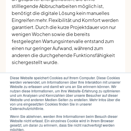
stilllegende Abbrucharbeiten möglich ist,
benötigt die digitale Lösung kein manuelles
Eingreifen mehr. Flexibilität und Komfort werden
garantiert. Durch die kurze Projektdauer von nur
wenigen Wochen sowie die bereits
festgelegten Wartungsintervalle entstand zum
einen nur geringer Aufwand, während zum
anderen die durchgehende Funktionsfähigkeit
sichergestellt wurde.
Diese Website speichert Cookies auf Ihrem Computer. Diese Cookies
werden verwendet, um Informationen über Ihre Interaktion mit unserer
Website zu erfassen und damit wir uns an Sie erinnern können. Wir
nutzen diese Informationen, um Ihre Website-Erfahrung zu optimieren
und um Analysen und Kennzahlen über unsere Besucher auf dieser
Website und anderen Medien-Seiten zu erstellen. Mehr Infos über die
Projektbeteiligte
von uns eingesetzten Cookies finden Sie in unserer
Datenschutzrichtlinie.
Projektmanagement Ecclesia: Guido
Wenn Sie ablehnen, werden Ihre Informationen beim Besuch dieser
Küster
Website nicht erfasst. Ein einzelnes Cookie wird in Ihrem Browser
gesetzt, um daran zu erinnern, dass Sie nicht nachverfolgt werden
Technische Planung: Mark Bajorat, Tim
möchten.