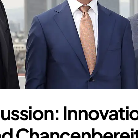
ssion: Innovatio
nd Chancenbereit