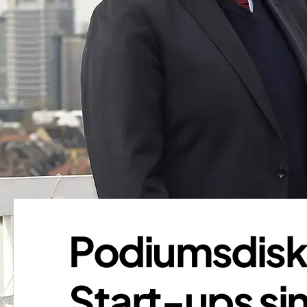
Podiumsdisku
Start-ups si