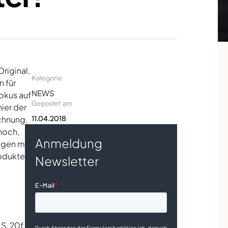
riginal,
Kategorie
 für
NEWS
okus auf
Gepostet am
ier der
echnung.
11.04.2018
noch,
Anmeldung
ngen mit
rodukten
Newsletter
 S. 20f