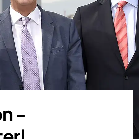
n -
er!