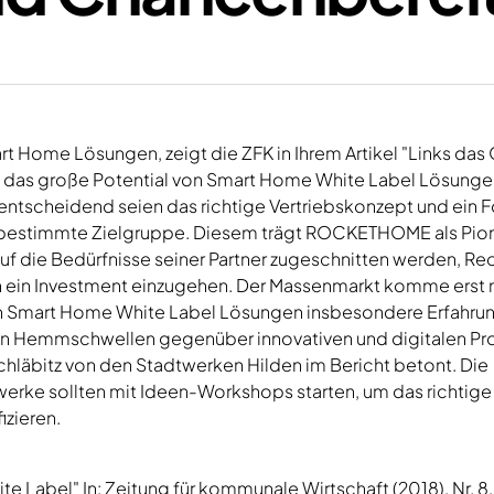
Home Lösungen, zeigt die ZFK in Ihrem Artikel "Links das O
m das große Potential von Smart Home White Label Lösungen
entscheidend seien das richtige Vertriebskonzept und ein F
ne bestimmte Zielgruppe. Diesem trägt ROCKETHOME als Pion
auf die Bedürfnisse seiner Partner zugeschnitten werden, R
in ein Investment einzugehen. Der Massenmarkt komme erst 
ch Smart Home White Label Lösungen insbesondere Erfahru
von Hemmschwellen gegenüber innovativen und digitalen P
hläbitz von den Stadtwerken Hilden im Bericht betont. Die
werke sollten mit Ideen-Workshops starten, um das richtige
izieren.
te Label" In: Zeitung für kommunale Wirtschaft (2018), Nr. 8,