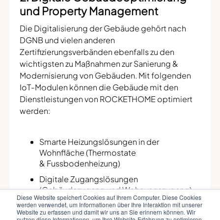
und Property Management
Die Digitalisierung der Gebäude gehört nach
DGNB und vielen anderen
Zertifizierungsverbänden ebenfalls zu den
wichtigsten zu Maßnahmen zur Sanierung &
Modernisierung von Gebäuden. Mit folgenden
IoT-Modulen können die Gebäude mit den
Dienstleistungen von ROCKETHOME optimiert
werden:
Smarte Heizungslösungen in der
Wohnfläche (Thermostate
& Fussbodenheizung)
Digitale Zugangslösungen
(Gebäudezugang und Wohnungszugang)
Diese Website speichert Cookies auf Ihrem Computer. Diese Cookies
Intelligente Beschattung & Lichtsteuerung
werden verwendet, um Informationen über Ihre Interaktion mit unserer
Website zu erfassen und damit wir uns an Sie erinnern können. Wir
(Smart Home)
nutzen diese Informationen, um Ihre Website-Erfahrung zu optimieren