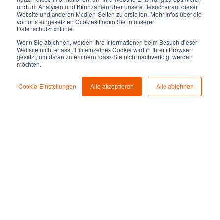
und um Analysen und Kennzahlen über unsere Besucher auf dieser
Balkonkraftwerke, die sich in das
Website und anderen Medien-Seiten zu erstellen. Mehr Infos über die
von uns eingesetzten Cookies finden Sie in unserer
Außenbild der Immobilie passen
Datenschutzrichtlinie.
Gesundes Raumklima und Sensorik
Wenn Sie ablehnen, werden Ihre Informationen beim Besuch dieser
Website nicht erfasst. Ein einzelnes Cookie wird in Ihrem Browser
Nahfeldmobilität (Bike und Car-Sharing)
gesetzt, um daran zu erinnern, dass Sie nicht nachverfolgt werden
möchten.
Diese IoT-Produkte können in die Immobilien
Cookie-Einstellungen
Alle akzeptieren
Alle ablehnen
von den Eigentümer:innen eingesetzt oder den
Bewohner:innen zum Erwerb angeboten werden.
ROCKETHOME bietet Bestandshalter:innen
einen integrierten Online-Shop an, der viele
Energieoptimierungsprodukte und
wohnungsnahe Dienstleistungen für
Bewohner:innen zur Verfügung stellt. Das sind
Mehrwertangebote und Kundenservices, den
Bewohner:innen heute schätzen:
Home Energy
& Smart Home Shop